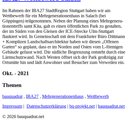
Im Rahmen der IBA27 StadtRegion Stuttgart haben wir am
Wettbewerb für ein Mehrgenerationenhaus in Salach (bei
Göppingen) teilgenommen. Neben der Planung eines Mehrgenera-
tionentreffs samt Kita, galt es einen öffentlichen Park zu gestalten,
der im Süden von den Gleisen der ICE-Strecke Ulm-Stuttgart
flankiert wird. In Gemeinschaft mit dem Frankfurter Büro Dittmann
+ Komplizen Landschaftsarchitektur haben wir diesen „Offenen
Garten“ so geplant, dass er im Norden und Osten vom L-förmigen
Gebäude gefasst wird. Die südliche Begrenzung entsteht durch eine
Lärmschutzwand. Nach Westen öffnet sich der Park großzügig zur
Ortsmitte hin und lädt Anwohner und Besucher zum Verweilen ein.
Okt. - 2021
Themen
bauquadrat
,
IBA27
,
Mehrgenerationenhaus
,
Wettbewerb
Impressum
|
Datenschutzerklärung
|
bq-projekt.net
|
bauquadrat.net
© 2026 bauquadrat.net