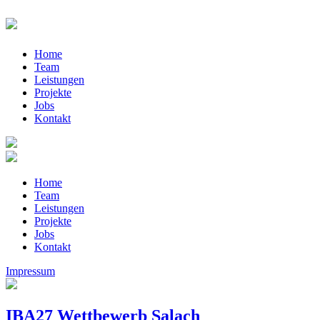
Home
Team
Leistungen
Projekte
Jobs
Kontakt
Home
Team
Leistungen
Projekte
Jobs
Kontakt
Impressum
IBA27 Wettbewerb Salach